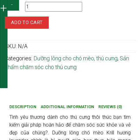
Dưỡng
ADD TO CART
lông
cho
chó
SKU:
N/A
mèo
Krill
Categories:
Dưỡng lông cho chó mèo, thú cưng
,
Sản
chính
phẩm chăm sóc cho thú cưng
hãng
hương
lavender
quantity
DESCRIPTION
ADDITIONAL INFORMATION
REVIEWS (0)
Tình yêu thương dành cho thú cưng thôi thúc bạn tìm
kiếm giải pháp hoàn hảo để chăm sóc sức khỏe và vẻ
đẹp của chúng?. Dưỡng lông chó mèo Krill hương