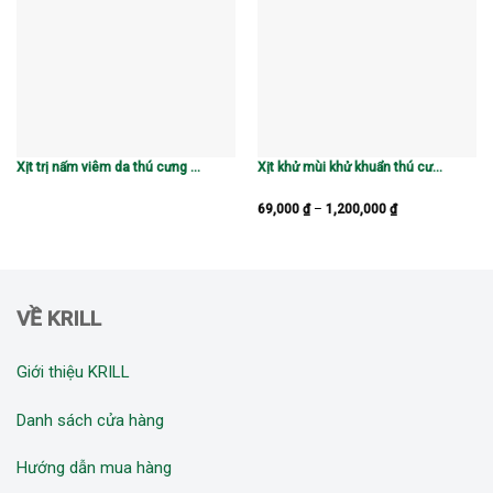
Xịt trị nấm viêm da thú cưng chó mèo 50ml
Xịt khử mùi khử khuẩn thú cưng Krill hương hoa hồng
69,000
₫
–
1,200,000
₫
VỀ KRILL
Giới thiệu KRILL
Danh sách cửa hàng
Hướng dẫn mua hàng