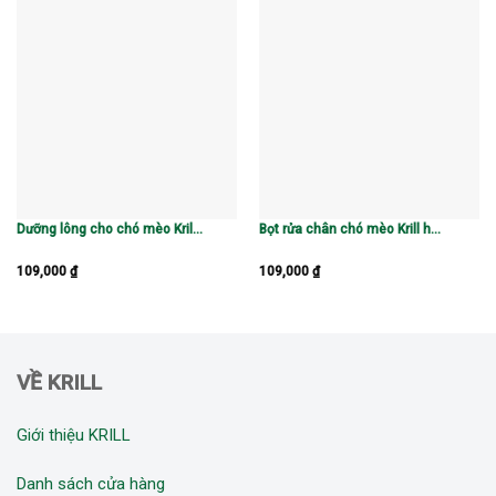
Dưỡng lông cho chó mèo Krill chính hãng hương hoa hồng & linh lan
Bọt rửa chân chó mèo Krill hương monoi
109,000
₫
109,000
₫
VỀ KRILL
Giới thiệu KRILL
Danh sách cửa hàng