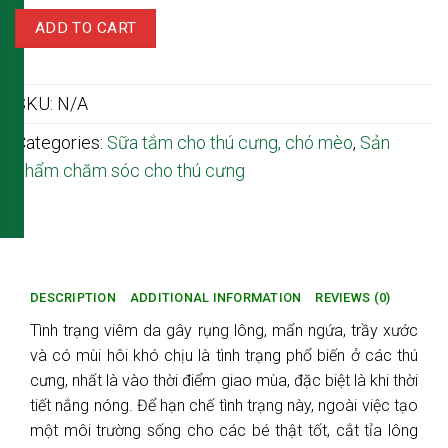
Sữa
ADD TO CART
tắm
ướt
cho
SKU:
N/A
chó
mèo
Categories:
Sữa tắm cho thú cưng, chó mèo
,
Sản
Krill
phẩm chăm sóc cho thú cưng
hương
Lavender
quantity
DESCRIPTION
ADDITIONAL INFORMATION
REVIEWS (0)
Tình trạng viêm da gây rụng lông, mẩn ngứa, trầy xước
và có mùi hôi khó chịu là tình trạng phổ biến ở các thú
cưng, nhất là vào thời điểm giao mùa, đặc biệt là khi thời
tiết nắng nóng. Để hạn chế tình trạng này, ngoài việc tạo
một môi trường sống cho các bé thật tốt, cắt tỉa lông