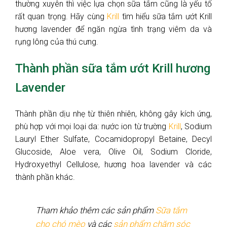
thường xuyên thì việc lựa chọn sữa tắm cũng là yếu tố
rất quan trọng. Hãy cùng
Krill
tìm hiểu sữa tắm ướt Krill
hương lavender để ngăn ngừa tình trạng viêm da và
rụng lông của thú cưng.
Thành phần sữa tắm ướt Krill hương
Lavender
Thành phần dịu nhẹ từ thiên nhiên, không gây kích ứng,
phù hợp với mọi loại da: nước ion từ trường
Krill
, Sodium
Lauryl Ether Sulfate, Cocamidopropyl Betaine, Decyl
Glucoside, Aloe vera, Olive Oil, Sodium Cloride,
Hydroxyethyl Cellulose, hương hoa lavender và các
thành phần khác.
Tham khảo thêm các sản phẩm
Sữa tắm
cho chó mèo
và các
sản phẩm chăm sóc