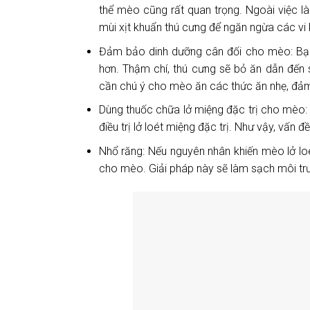
thể mèo cũng rất quan trọng. Ngoài việc 
mùi xịt khuẩn thú cưng để ngăn ngừa các vi
Đảm bảo dinh dưỡng cân đối cho mèo: Bạn n
hơn. Thậm chí, thú cưng sẽ bỏ ăn dẫn đến
cần chú ý cho mèo ăn các thức ăn nhẹ, đảm
Dùng thuốc chữa lở miệng đặc trị cho mèo:
điều trị lở loét miệng đặc trị. Như vậy, vấ
Nhổ răng: Nếu nguyên nhân khiến mèo lở loé
cho mèo. Giải pháp này sẽ làm sạch môi trườn