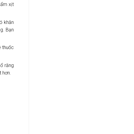
hẩm xịt
hó khăn
ng. Bạn
ê thuốc
hổ răng
t hơn.