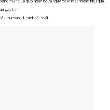
hoang miệng và giúp ngăn ngừa nguy cơ lở loét miệng hiệu quả.
hân gây bệnh.
ỏe thú cưng 1 cách tốt nhất.