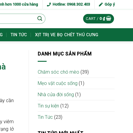
ênh hơn 1000 cửa hàng
Hotline: 0968.302.403
Góp ý
CART /
0
₫
NG
TIN TỨC
XỊT TRỊ VE BỌ CHÉT THÚ CƯNG
DANH MỤC SẢN PHẨM
hà
Chăm sóc chó mèo
(39)
Mẹo vặt cuộc sống
(1)
Nhà cửa đời sống
(1)
này cần
Tin sự kiện
(12)
Tin Tức
(23)
ây viêm
rạng lở