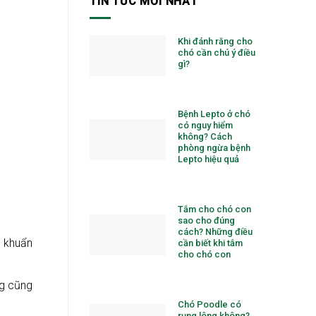
TIN TỨC MỚI NHẤT
Khi đánh răng cho
chó cần chú ý điều
gì?
Bệnh Lepto ở chó
có nguy hiểm
không? Cách
phòng ngừa bệnh
Lepto hiệu quả
Tắm cho chó con
sao cho đúng
cách? Những điều
i khuẩn
cần biết khi tắm
cho chó con
ng cũng
Chó Poodle có
rụng lông không?