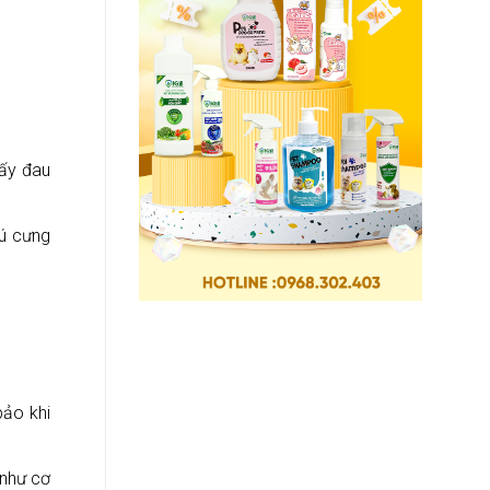
hấy đau
hú cưng
bảo khi
 như cơ