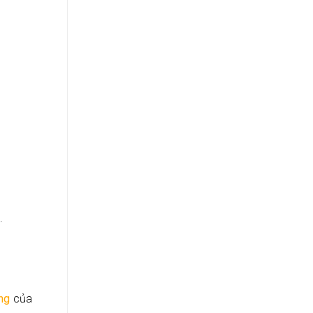
.
ng
của