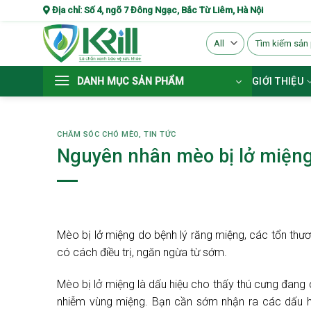
Skip
Địa chỉ: Số 4, ngõ 7 Đông Ngạc, Bắc Từ Liêm, Hà Nội
to
Search
content
for:
DANH MỤC SẢN PHẨM
GIỚI THIỆU
CHĂM SÓC CHÓ MÈO
,
TIN TỨC
Nguyên nhân mèo bị lở miệng?
Mèo bị lở miệng do bệnh lý răng miệng, các tổn thươ
có cách điều trị, ngăn ngừa từ sớm.
Mèo bị lở miệng là dấu hiệu cho thấy thú cưng đang 
nhiễm vùng miệng. Bạn cần sớm nhận ra các dấu hi