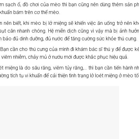
làm sạch ổ, đồ chơi của mèo thì bạn cũng nên dùng thêm sản p
 khuẩn bám trên cơ thể mèo.
ên biết, khi mèo bị lở miệng sẽ khiến việc ăn uống trở nên k
 sụt cân nhanh chóng. Hệ miễn dịch cũng vì vậy mà bị ảnh hưở
 bảo đủ dinh dưỡng, đủ nước để tăng cường sức khỏe thú cưng.
 Bạn cần cho thú cưng của mình đi khám bác sĩ thú y để được k
n đề viêm nhiễm, chảy mủ ở nướu mới được khắc phục hiệu quả.
t miệng là do sâu răng, viêm tủy răng,… thì bạn cần tiến hành n
g tích tụ vi khuẩn để cải thiện tình trạng lở loét miệng ở mèo tố