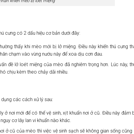
hân khiến mèo bị loét miệng
hú cưng có 2 dấu hiệu cơ bản dưới đây:
thường thấy khi mèo mới bị lở miệng. Điều này khiến thú cưng t
hân chạm vào vùng nướu này để xoa dịu cơn đau.
vấn đề lở loét miệng của mèo đã nghiêm trọng hơn. Lúc này, t
khó chịu kèm theo chảy dãi nhiều.
p dụng các cách xử lý sau:
ở nơi mới để có thể vệ sinh, xịt khuẩn nơi ở cũ. Điều này đảm 
nguy cơ lây lan vi khuẩn nào khác.
 nơi ở cũ của mèo thì việc vệ sinh sạch sẽ không gian sống cũng