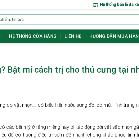
Hệ thống bán lẻ đa k
HỆ THỐNG CỬA HÀNG
LIÊN HỆ
HƯỚNG DẪN MUA HÀ
 Bật mí cách trị cho thú cưng tại n
ng do vật nhọn,… có biểu hiện nướu sưng đỏ, có mủ. Tình trạng 
có các bệnh lý ở răng miệng hay bị tác động bởi vật sắc nhọn g
ệu để có hướng điều trị sớm để nhanh chóng khắc phục tình t